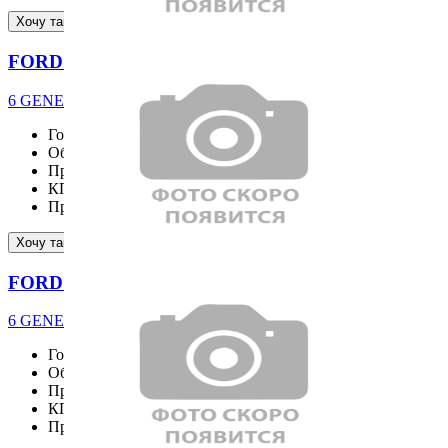
Подробнее
Хочу такой же
FORD EXPLORER
6 GENERATION 2.3 Platinum 4WD
Год выпуска
2025
Объём двигателя
2261 см³
Привод
4WD
КПП
Пробег
2161 км
Подробнее
Хочу такой же
FORD EXPLORER
6 GENERATION 2.3 Platinum 4WD
Год выпуска
2025
Объём двигателя
2261 см³
Привод
4WD
КПП
Пробег
2706 км