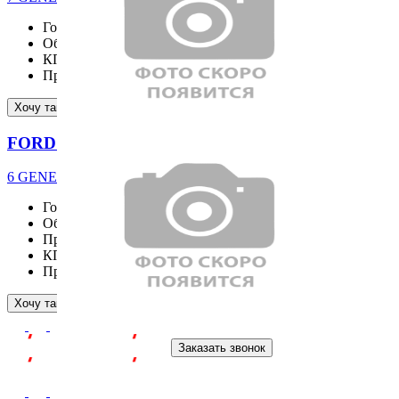
Год выпуска
2025
Объём двигателя
2261 см³
КПП
AT
Пробег
17290 км
Подробнее
Хочу такой же
FORD EXPLORER
6 GENERATION ST-Line 2.3 4WD
Год выпуска
2025
Объём двигателя
2261 см³
Привод
4WD
КПП
AT
Пробег
17803 км
Подробнее
Хочу такой же
Заказать звонок