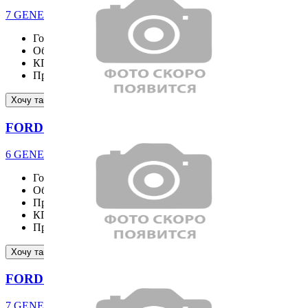
7 GENERATION 2.3 Ecoboost Premium Coupe
Год выпуска
2025
Объём двигателя
5038 см³
КПП
Пробег
16111 км
Подробнее
Хочу такой же
FORD EXPLORER
6 GENERATION ST-Line 2.3 4WD
Год выпуска
2025
Объём двигателя
2261 см³
Привод
4WD
КПП
Пробег
17170 км
Подробнее
Хочу такой же
FORD MUSTANG
7 GENERATION 2.3 Ecoboost Premium Coupe