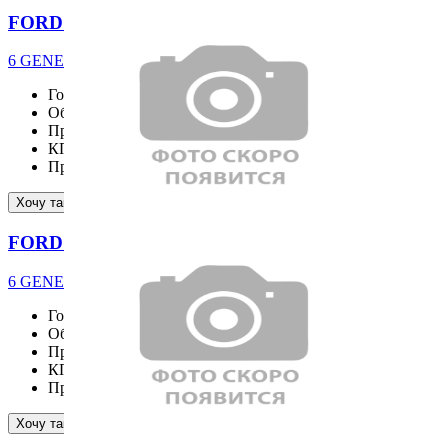
FORD EXPLORER
6 GENERATION ST-Line 2.3 4WD
Год выпуска
2025
Объём двигателя
2261 см³
Привод
4WD
КПП
AT
Пробег
7416 км
Подробнее
Хочу такой же
FORD EXPLORER
6 GENERATION ST-Line 2.3 4WD
Год выпуска
2025
Объём двигателя
2261 см³
Привод
4WD
КПП
Пробег
8471 км
Подробнее
Хочу такой же