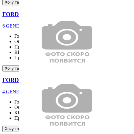
Подробнее
Хочу такой же
FORD EXPLORER
6 GENERATION ST-Line 2.3 4WD
Год выпуска
2025
Объём двигателя
2261 см³
Привод
4WD
КПП
AT
Пробег
7261 км
Подробнее
Хочу такой же
FORD RANGER
4 GENERATION 2.0 Wildtrak
Год выпуска
2025
Объём двигателя
1996 см³
КПП
Пробег
7304 км
Подробнее
Хочу такой же