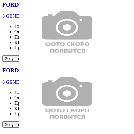
FORD EXPLORER
6 GENERATION ST-Line 2.3 4WD
Год выпуска
2025
Объём двигателя
2261 см³
Привод
4WD
КПП
Пробег
8596 км
Подробнее
Хочу такой же
FORD EXPLORER
6 GENERATION ST-Line 2.3 4WD
Год выпуска
2025
Объём двигателя
2261 см³
Привод
4WD
КПП
Пробег
12464 км
Подробнее
Хочу такой же