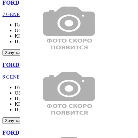
FORD MUSTANG
7 GENERATION 5.0 GT Premium Coupe
Год выпуска
2025
Объём двигателя
5038 см³
КПП
Пробег
13000 км
Подробнее
Хочу такой же
FORD EXPLORER
6 GENERATION 2.3 Platinum 4WD
Год выпуска
2025
Объём двигателя
2261 см³
Привод
4WD
КПП
AT
Пробег
14076 км
Подробнее
Хочу такой же
FORD MUSTANG