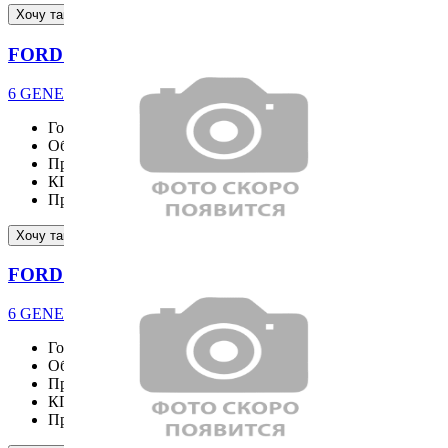
Подробнее
Хочу такой же
FORD EXPLORER
6 GENERATION ST-Line 2.3 4WD
Год выпуска
2025
Объём двигателя
2261 см³
Привод
4WD
КПП
Пробег
2981 км
Подробнее
Хочу такой же
FORD EXPLORER
6 GENERATION ST-Line 2.3 4WD
Год выпуска
2025
Объём двигателя
2261 см³
Привод
4WD
КПП
AT
Пробег
4924 км