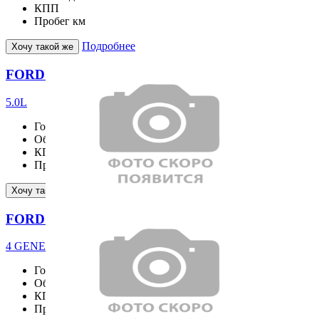
КПП
Пробег
км
Подробнее
Хочу такой же
FORD F150
5.0L
Год выпуска
2025
Объём двигателя
см³
КПП
Пробег
85 км
Подробнее
Хочу такой же
FORD RANGER
4 GENERATION 2.0 Wildtrak
Год выпуска
2025
Объём двигателя
1996 см³
КПП
Пробег
2085 км