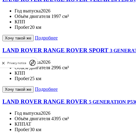
Год выпуска
2026
Объём двигателя
1997 см³
КПП
Пробег
20 км
Подробнее
Хочу такой же
LAND ROVER RANGE ROVER SPORT
3 GENERAT
Год выпуска
2026
Privacy notice
Объём двигателя
2996 см³
КПП
Пробег
25 км
Подробнее
Хочу такой же
LAND ROVER RANGE ROVER
5 GENERATION P53
Год выпуска
2026
Объём двигателя
4395 см³
КПП
AT
Пробег
30 км