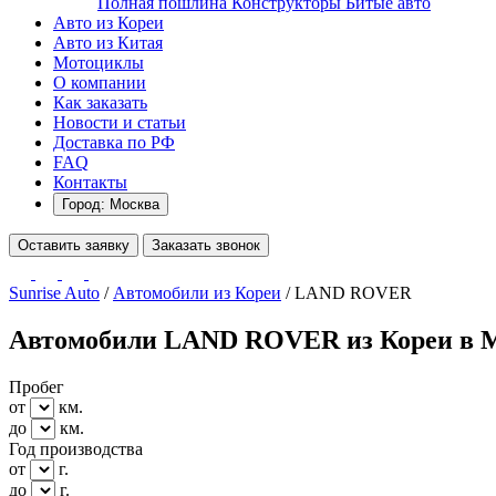
Полная пошлина
Конструкторы
Битые авто
Авто из Кореи
Авто из Китая
Мотоциклы
О компании
Как заказать
Новости и статьи
Доставка по РФ
FAQ
Контакты
Город: Москва
Оставить заявку
Заказать звонок
Sunrise Auto
/
Автомобили из Кореи
/
LAND ROVER
Автомобили LAND ROVER из Кореи в 
Пробег
от
км.
до
км.
Год производства
от
г.
до
г.