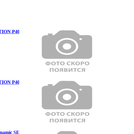
ION P400 AB
ION P400 AB
ynamic SE