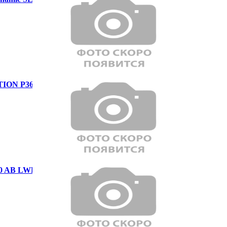
ION P360 HSE Dynamic
0 AB LWB