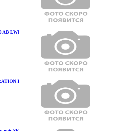
0 AB LWB
ATION P250 Dynamic SE
ynamic SE