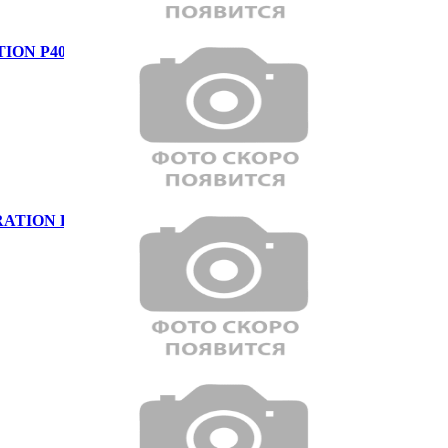
ION P400 AB
ATION P250 Dynamic SE