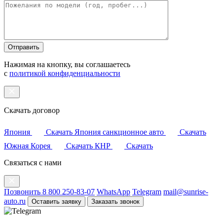
это
поле
пустым.
Нажимая на кнопку, вы соглашаетесь
с
политикой конфиденциальности
Скачать договор
Япония
Скачать
Япония санкционное авто
Скачать
Южная Корея
Скачать
КНР
Скачать
Связаться с нами
Позвонить 8 800 250-83-07
WhatsApp
Telegram
mail@sunrise-
auto.ru
Оставить заявку
Заказать звонок