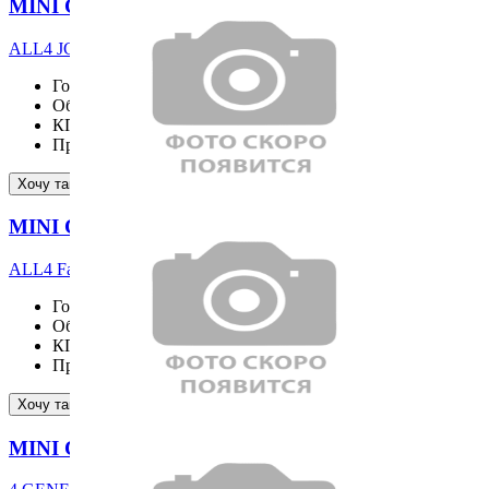
MINI COOPER S COUNTRYMAN
ALL4 JCW
Год выпуска
2026
Объём двигателя
1998 см³
КПП
Пробег
80 км
Подробнее
Хочу такой же
MINI COOPER S COUNTRYMAN
ALL4 Favoured
Год выпуска
2026
Объём двигателя
1998 см³
КПП
Пробег
416 км
Подробнее
Хочу такой же
MINI COOPER C