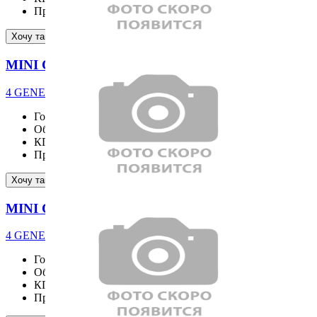
Пробег
28 км
Подробнее
Хочу такой же
MINI COOPER C
4 GENERATION 5 Door Classic
Год выпуска
2026
Объём двигателя
1998 см³
КПП
Пробег
30 км
Подробнее
Хочу такой же
MINI COOPER S
4 GENERATION Favoured
Год выпуска
2026
Объём двигателя
1998 см³
КПП
AT
Пробег
54 км