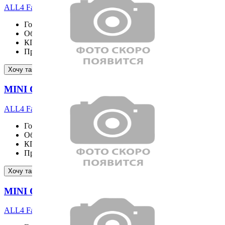
ALL4 Favoured
Год выпуска
2026
Объём двигателя
1998 см³
КПП
Пробег
19 км
Подробнее
Хочу такой же
MINI COOPER S COUNTRYMAN
ALL4 Favoured
Год выпуска
2026
Объём двигателя
1998 см³
КПП
Пробег
19 км
Подробнее
Хочу такой же
MINI COOPER S COUNTRYMAN
ALL4 Favoured